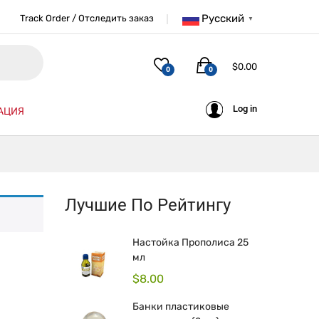
Русский
Track Order / Отследить заказ
▼
$
0.00
0
0
Log in
АЦИЯ
Лучшие По Рейтингу
Настойка Прополиса 25
мл
$
8.00
Банки пластиковые