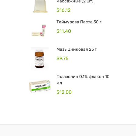
массажные (2 шт)
$
16.12
Теймурова Паста 50 г
$
11.40
Мазь Цинковая 25 г
$
9.75
Галазолин 0,1% флакон 10
мл
$
12.00