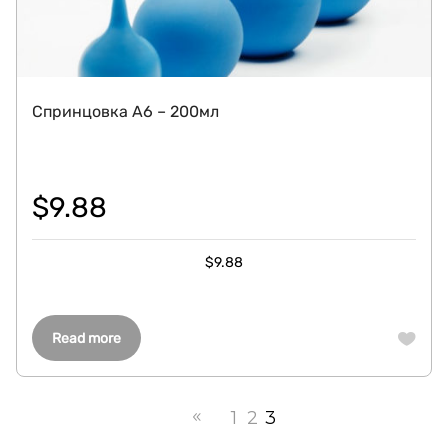
Спринцовка A6 – 200мл
$
9.88
$
9.88
Read more
1
2
3