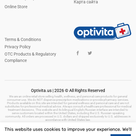
Карта сайта
Online Store
Terms & Conditions
Privacy Policy
OTC Products & Regulatory
Compliance
Optivita.us | 2026 © All Rights Reserved
We are an online retail store selling health, wellness, and personal care products for general
consumer use. We do NOT dispense prescription medications or provide pharmacy services.
Products available on this site are intended for general wellness and personal care and are not
substitutes for professional medical advice. Always consult a healthcare professional for medical
treatment decisions. This website and its bilingual English/Russian interface are intended to
serve customers located within the United States, including the U.S. Russian-speaking
community. All orders are processed in U.S. dollars and shipped exclusively to U.S. addresses in
accordance with United States law.
This website uses cookies to improve your experience. We'll