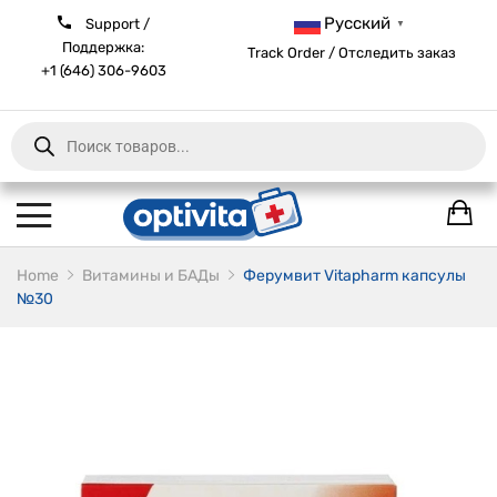
Русский
Support /
▼
Поддержка:
Track Order / Отследить заказ
+1 (646) 306-9603
Products
search
Home
Витамины и БАДы
Ферумвит Vitapharm капсулы
№30