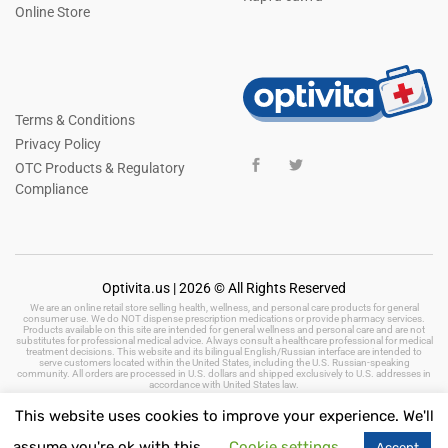
Online Store
Terms & Conditions
Privacy Policy
OTC Products & Regulatory
Compliance
Optivita.us | 2026 © All Rights Reserved
We are an online retail store selling health, wellness, and personal care products for general
consumer use. We do NOT dispense prescription medications or provide pharmacy services.
Products available on this site are intended for general wellness and personal care and are not
substitutes for professional medical advice. Always consult a healthcare professional for medical
treatment decisions. This website and its bilingual English/Russian interface are intended to
serve customers located within the United States, including the U.S. Russian-speaking
community. All orders are processed in U.S. dollars and shipped exclusively to U.S. addresses in
accordance with United States law.
This website uses cookies to improve your experience. We'll
assume you're ok with this.
Cookie settings
Accept