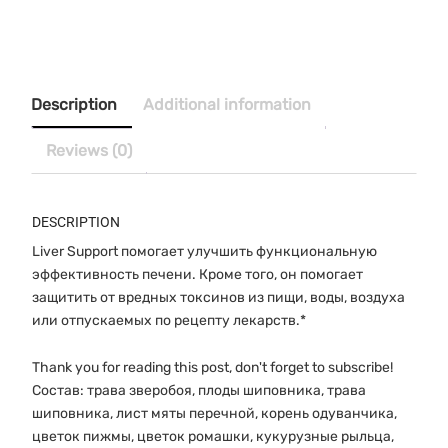
Печеночный
чай
пакетики
№20
Salem
Description
Additional information
Botanicals
quantity
Reviews (0)
DESCRIPTION
Liver Support помогает улучшить функциональную
эффективность печени. Кроме того, он помогает
защитить от вредных токсинов из пищи, воды, воздуха
или отпускаемых по рецепту лекарств.*
Thank you for reading this post, don't forget to subscribe!
Состав: трава зверобоя, плоды шиповника, трава
шиповника, лист мяты перечной, корень одуванчика,
цветок пижмы, цветок ромашки, кукурузные рыльца,