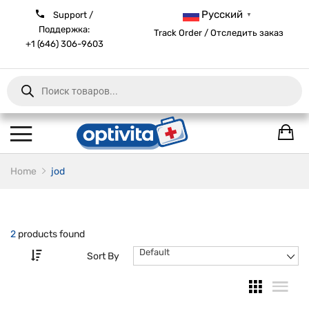
Русский
Support /
▼
Поддержка:
Track Order / Отследить заказ
+1 (646) 306-9603
Products
search
Home
jod
2
products found
Default
Sort By