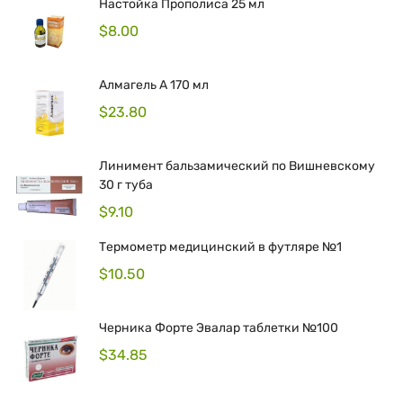
Настойка Прополиса 25 мл
$
8.00
Алмагель А 170 мл
$
23.80
Линимент бальзамический по Вишневскому
30 г туба
$
9.10
Термометр медицинский в футляре №1
$
10.50
Черника Форте Эвалар таблетки №100
$
34.85