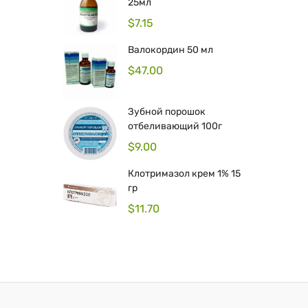
25мл
$
7.15
Валокордин 50 мл
$
47.00
Зубной порошок
отбеливающий 100г
$
9.00
Клотримазол крем 1% 15
гр
$
11.70