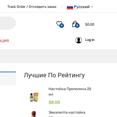
Русский
Track Order / Отследить заказ
▼
$
0.00
0
0
Log in
АЦИЯ
Лучшие По Рейтингу
Настойка Прополиса 25
мл
$
8.00
Эвкалипта настойка