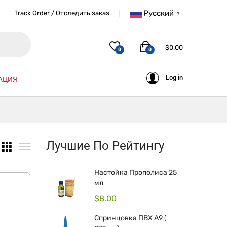
Русский
Track Order / Отследить заказ
▼
$
0.00
0
0
Log in
АЦИЯ
Лучшие По Рейтингу
Настойка Прополиса 25
мл
$
8.00
Спринцовка ПВХ А9 (