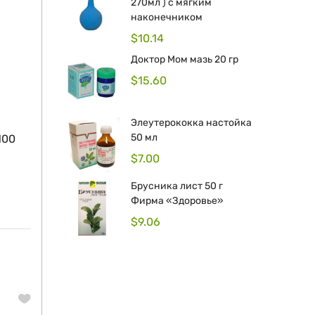
270мл ) с мягким
наконечником
$
10.14
Доктор Мом мазь 20 гр
$
15.60
Элеутерококка настойка
50 мл
100
$
7.00
Брусника лист 50 г
Фирма «Здоровье»
$
9.06