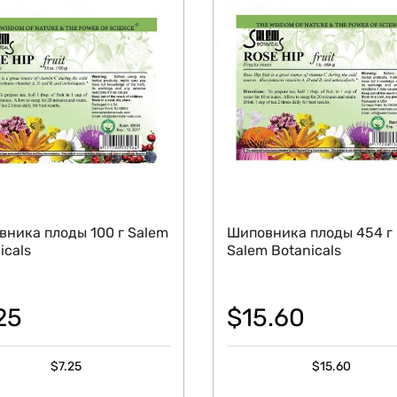
ника плоды 100 г Salem
Шиповника плоды 454 г
icals
Salem Botanicals
25
$
15.60
$
7.25
$
15.60