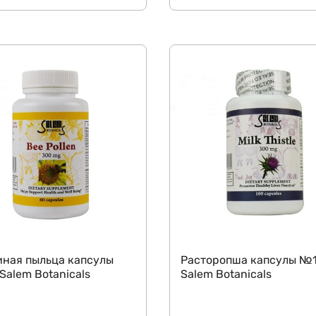
иная пыльца капсулы
Расторопша капсулы №
alem Botanicals
Salem Botanicals