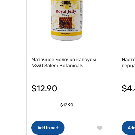
Маточное молочко капсулы
Насто
№30 Salem Botanicals
перца
$
12.90
$
4
$
12.90
Add to cart
Add