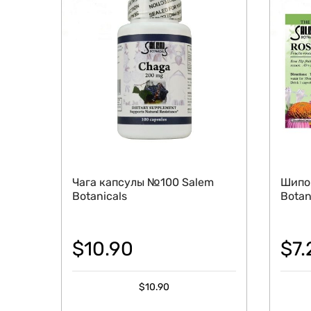
Чага капсулы №100 Salem
Шипов
Botanicals
Botan
$
10.90
$
7.
$
10.90