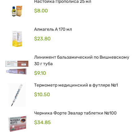
Настойка Прополиса 25 мл
$
8.00
Алмагель А 170 мл
$
23.80
Линимент бальзамический по Вишневскому
30 г туба
$
9.10
Термометр медицинский в футляре №1
$
10.50
Черника Форте Эвалар таблетки №100
$
34.85