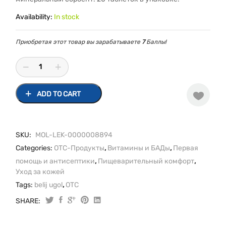
Availability:
In stock
Приобретая этот товар вы зарабатываете
7
Баллы!
ADD TO CART
SKU:
MOL-LEK-0000008894
Categories:
OTC-Продукты
,
Витамины и БАДы
,
Первая
помощь и антисептики
,
Пищеварительный комфорт
,
Уход за кожей
Tags:
belij ugol
,
OTC
SHARE:
Original
Current
Уголь
белый