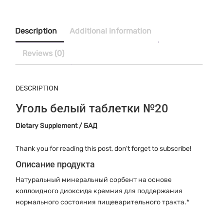
price
price
таблетки
was:
is:
№20
$12.80.
$10.50.
quantity
Description
Additional information
Reviews (0)
DESCRIPTION
Уголь белый таблетки №20
Dietary Supplement / БАД
Thank you for reading this post, don't forget to subscribe!
Описание продукта
Натуральный минеральный сорбент на основе
коллоидного диоксида кремния для поддержания
нормального состояния пищеварительного тракта.*