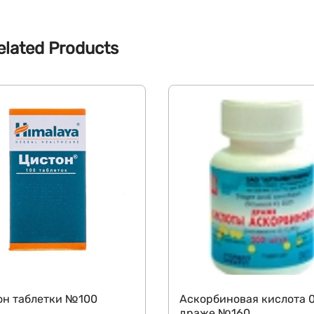
elated Products
он таблетки №100
Аскорбиновая кислота 0
драже №160