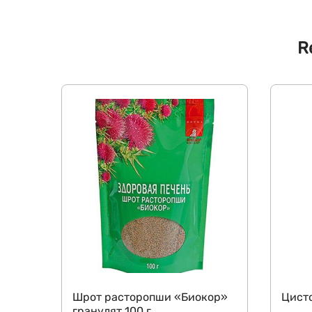
R
Шрот расторопши «Биокор»
Цист
гранулят 100 г