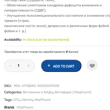
последствий (судороги, тики);
– Облегчение симптомов синдрома дефицита внимания и
гиперактивности (СДВГ);
– Улучшение психоэмоционального состояния и снижение стр
тревоги (страх,
панические состо-яния), депрессии и различных форм фобий 
фобия и т. д.)
Availability:
In stock (can be backordered)
Приобретая этот товар вы зарабатываете
8
Баллы!
ADD TO CART
SKU:
MOL-VITABAD-0000009248
Categories:
Витамины и БАДы
,
Витафарм (Vitapharm)
Tags:
OTC
,
vitamin
,
VitaPharm
Brand:
VitaPharm