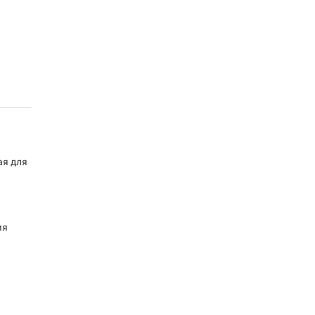
ая для
ия