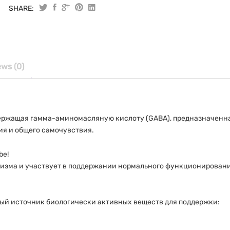
SHARE:
Пантотен
VitaPharm
капсулы
№30
quantity
ews (0)
держащая гамма-аминомасляную кислоту (GABA), предназначенн
я и общего самочувствия.
be!
изма и участвует в поддержании нормального функционирован
ый источник биологически активных веществ для поддержки: