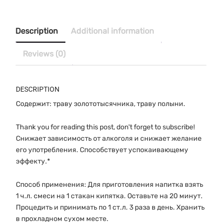
50
г
Salem
Description
Additional information
Botanicals
quantity
Reviews (0)
DESCRIPTION
Содержит: траву золототысячника, траву полыни.
Thank you for reading this post, don't forget to subscribe!
Снижает зависимость от алкоголя и снижает желание
его употребления. Способствует успокаивающему
эффекту.*
Способ применения: Для приготовления напитка взять
1 ч.л. смеси на 1 стакан кипятка. Оставьте на 20 минут.
Процедить и принимать по 1 ст.л. 3 раза в день. Хранить
в прохладном сухом месте.