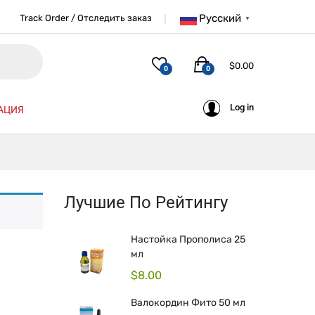
Русский
Track Order / Отследить заказ
▼
$
0.00
0
0
Log in
АЦИЯ
Лучшие По Рейтингу
Настойка Прополиса 25
мл
$
8.00
Валокордин Фито 50 мл