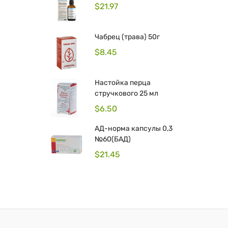
$
21.97
Чабрец (трава) 50г
$
8.45
Hастойка перца
стручкового 25 мл
$
6.50
АД-норма капсулы 0,3
№60(БАД)
$
21.45