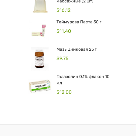
массажные (2 шт)
$
16.12
Теймурова Паста 50 г
$
11.40
Мазь Цинковая 25 г
$
9.75
Галазолин 0,1% флакон 10
мл
$
12.00