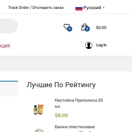
Русский
Track Order / Отследить заказ
▼
$
0.00
0
0
Log in
АЦИЯ
Лучшие По Рейтингу
Настойка Прополиса 25
мл
$
8.00
Банки пластиковые