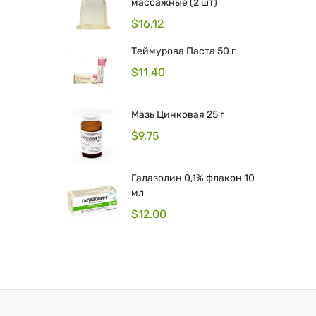
массажные (2 шт)
$
16.12
Теймурова Паста 50 г
$
11.40
Мазь Цинковая 25 г
$
9.75
Галазолин 0,1% флакон 10
мл
$
12.00