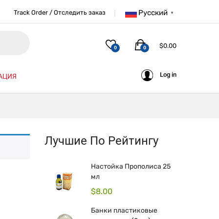
Русский
Track Order / Отследить заказ
▼
$
0.00
0
0
Log in
АЦИЯ
Лучшие По Рейтингу
Настойка Прополиса 25
мл
$
8.00
Банки пластиковые