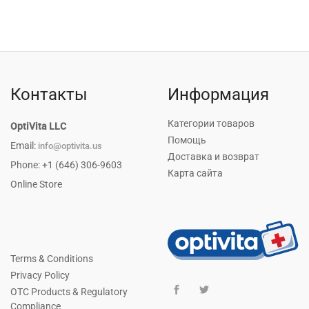
Original
Current
price
price
was:
is:
$18.80.
$15.00.
Контакты
Информация
Категории товаров
OptiVita LLC
Помощь
Email:
info@optivita.us
Доставка и возврат
Phone: +1 (646) 306-9603
Карта сайта
Online Store
Terms & Conditions
Privacy Policy
OTC Products & Regulatory
Compliance