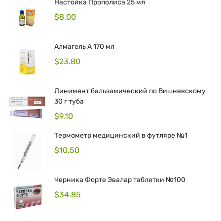
Настойка Прополиса 25 мл
$
8.00
Алмагель А 170 мл
$
23.80
Линимент бальзамический по Вишневскому
30 г туба
$
9.10
Термометр медицинский в футляре №1
$
10.50
Черника Форте Эвалар таблетки №100
$
34.85