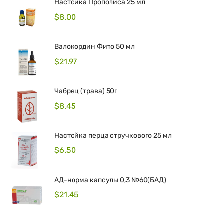
Настойка Прополиса 25 мл
$
8.00
Валокордин Фито 50 мл
$
21.97
Чабрец (трава) 50г
$
8.45
Hастойка перца стручкового 25 мл
$
6.50
АД-норма капсулы 0,3 №60(БАД)
$
21.45