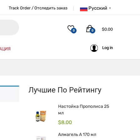
Русский
Track Order / Отследить заказ
▼
$
0.00
0
0
Log in
АЦИЯ
Лучшие По Рейтингу
Настойка Прополиса 25
мл
$
8.00
Алмагель А 170 мл