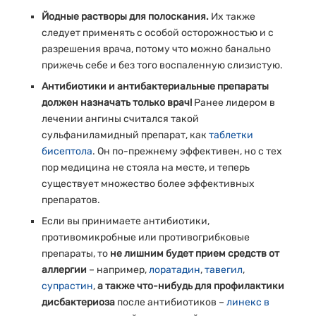
Йодные растворы для полоскания.
Их также
следует применять с особой осторожностью и с
разрешения врача, потому что можно банально
прижечь себе и без того воспаленную слизистую.
Антибиотики и антибактериальные препараты
должен назначать только врач!
Ранее лидером в
лечении ангины считался такой
сульфаниламидный препарат, как
таблетки
бисептола
. Он по-прежнему эффективен, но с тех
пор медицина не стояла на месте, и теперь
существует множество более эффективных
препаратов.
Если вы принимаете антибиотики,
противомикробные или противогрибковые
препараты, то
не лишним будет прием средств от
аллергии
– например,
лоратадин
,
тавегил
,
супрастин
,
а также что-нибудь для профилактики
дисбактериоза
после антибиотиков –
линекс в