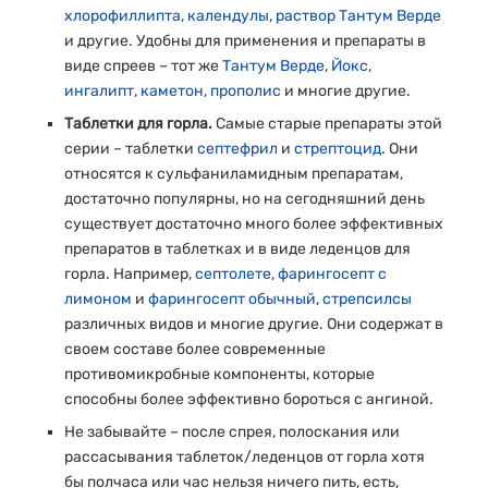
хлорофиллипта
,
календулы
,
раствор Тантум Верде
и другие. Удобны для применения и препараты в
виде спреев – тот же
Тантум Верде
,
Йокс
,
ингалипт
,
каметон
,
прополис
и многие другие.
Таблетки для горла.
Самые старые препараты этой
серии – таблетки
септефрил
и
стрептоцид
. Они
относятся к сульфаниламидным препаратам,
достаточно популярны, но на сегодняшний день
существует достаточно много более эффективных
препаратов в таблетках и в виде леденцов для
горла. Например,
септолете
,
фарингосепт с
лимоном
и
фарингосепт обычный
,
стрепсилсы
различных видов и многие другие. Они содержат в
своем составе более современные
противомикробные компоненты, которые
способны более эффективно бороться с ангиной.
Не забывайте – после спрея, полоскания или
рассасывания таблеток/леденцов от горла хотя
бы полчаса или час нельзя ничего пить, есть,